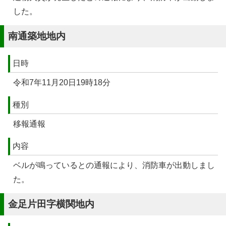
した。
南通築地地内
日時
令和7年11月20日19時18分
種別
移報通報
内容
ベルが鳴っているとの通報により、消防車が出動しまし
た。
金足片田字横関地内