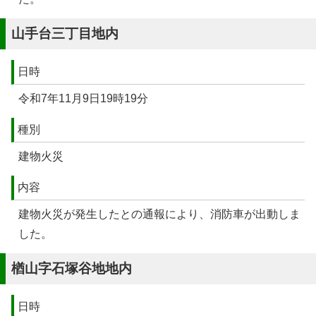
山手台三丁目地内
日時
令和7年11月9日19時19分
種別
建物火災
内容
建物火災が発生したとの通報により、消防車が出動しま
した。
楢山字石塚谷地地内
日時