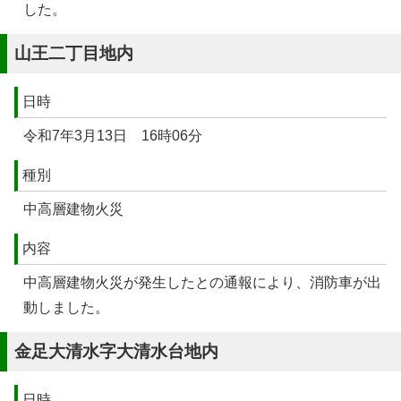
した。
山王二丁目地内
日時
令和7年3月13日 16時06分
種別
中高層建物火災
内容
中高層建物火災が発生したとの通報により、消防車が出
動しました。
金足大清水字大清水台地内
日時