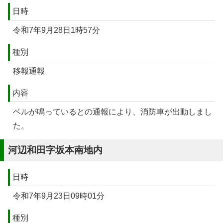
日時
令和7年9月28日1時57分
種別
移報通報
内容
ベルが鳴っているとの通報により、消防車が出動しまし
た。
河辺和田字坂本南地内
日時
令和7年9月23日09時01分
種別