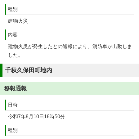
種別
建物火災
内容
建物火災が発生したとの通報により、消防車が出動しま
した。
千秋久保田町地内
移報通報
日時
令和7年8月10日18時50分
種別