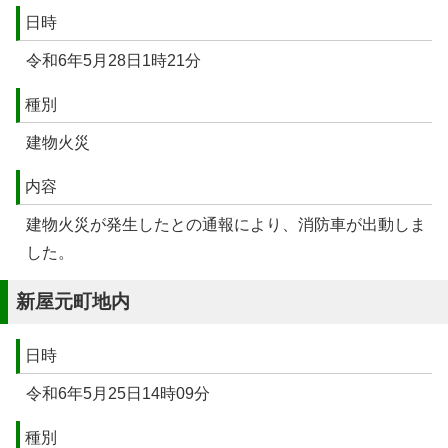
日時
令和6年5月28日1時21分
種別
建物火災
内容
建物火災が発生したとの通報により、消防車が出動しま
した。
新屋元町地内
日時
令和6年5月25日14時09分
種別