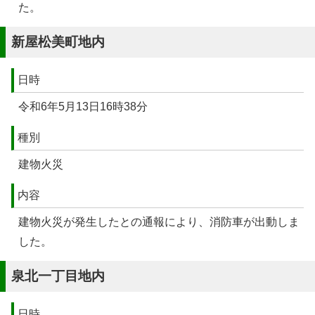
た。
新屋松美町地内
日時
令和6年5月13日16時38分
種別
建物火災
内容
建物火災が発生したとの通報により、消防車が出動しま
した。
泉北一丁目地内
日時