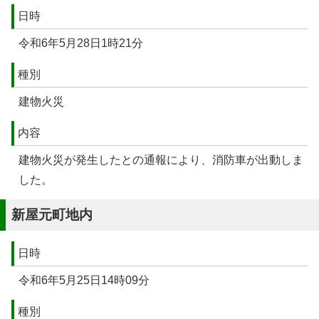
日時
令和6年5月28日1時21分
種別
建物火災
内容
建物火災が発生したとの通報により、消防車が出動しま
した。
新屋元町地内
日時
令和6年5月25日14時09分
種別