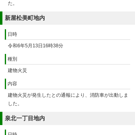
た。
新屋松美町地内
日時
令和6年5月13日16時38分
種別
建物火災
内容
建物火災が発生したとの通報により、消防車が出動しま
した。
泉北一丁目地内
日時