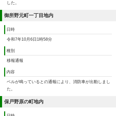
した。
御所野元町一丁目地内
日時
令和7年10月6日1時58分
種別
移報通報
内容
ベルが鳴っているとの通報により、消防車が出動しまし
た。
保戸野原の町地内
日時