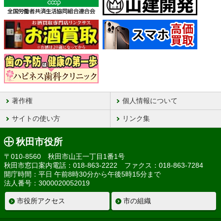
著作権
個人情報について
サイトの使い方
リンク集
秋田市役所
〒010-8560 秋田市山王一丁目1番1号
秋田市窓口案内電話：018-863-2222 ファクス：018-863-7284
開庁時間：平日 午前8時30分から午後5時15分まで
法人番号：3000020052019
市役所アクセス
市の組織