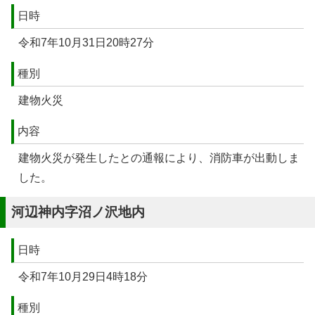
日時
令和7年10月31日20時27分
種別
建物火災
内容
建物火災が発生したとの通報により、消防車が出動しま
した。
河辺神内字沼ノ沢地内
日時
令和7年10月29日4時18分
種別