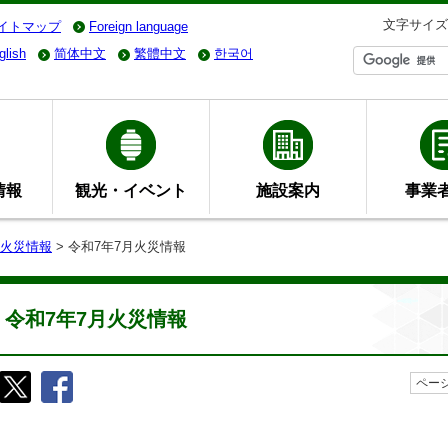
文字サイズ
イトマップ
Foreign language
glish
简体中文
繁體中文
한국어
情報
観光・イベント
施設案内
事業
火災情報
> 令和7年7月火災情報
令和7年7月火災情報
ページ