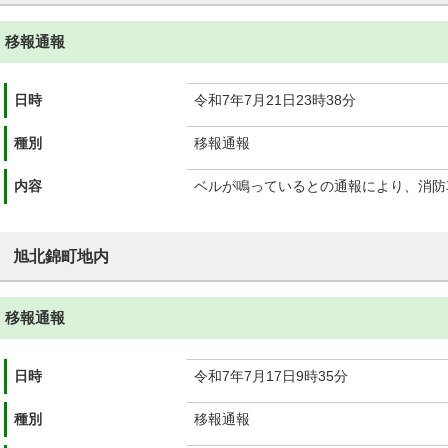
移報通報
日時
令和7年7月21日23時38分
種別
移報通報
内容
ベルが鳴っているとの通報により、消防
旭北錦町地内
移報通報
日時
令和7年7月17日9時35分
種別
移報通報