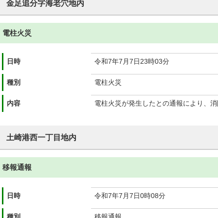
金足追分字海老穴地内
電柱火災
日時
令和7年7月7日23時03分
種別
電柱火災
内容
電柱火災が発生したとの通報により、消
土崎港西一丁目地内
移報通報
日時
令和7年7月7日0時08分
種別
移報通報