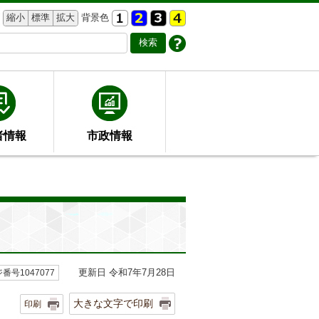
縮小
標準
拡大
背景色
者情報
市政情報
更新日 令和7年7月28日
番号1047077
大きな文字で印刷
印刷