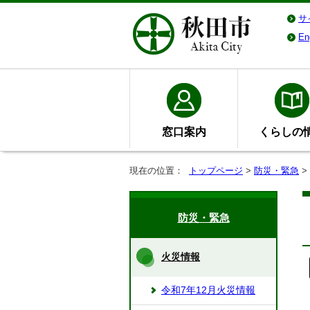
サ
En
窓口案内
くらしの
現在の位置：
トップページ
>
防災・緊急
>
防災・緊急
火災情報
令和7年12月火災情報