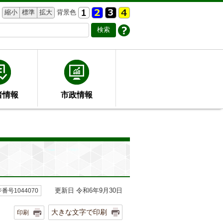
縮小
標準
拡大
背景色
者情報
市政情報
更新日 令和6年9月30日
番号1044070
大きな文字で印刷
印刷