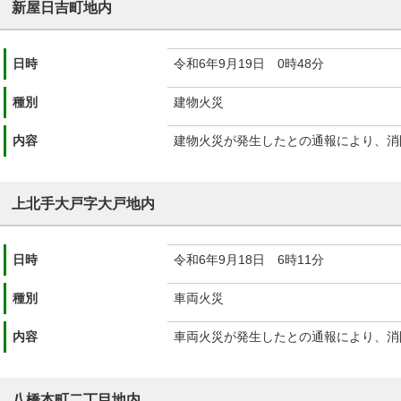
新屋日吉町地内
日時
令和6年9月19日 0時48分
種別
建物火災
内容
建物火災が発生したとの通報により、消
上北手大戸字大戸地内
日時
令和6年9月18日 6時11分
種別
車両火災
内容
車両火災が発生したとの通報により、消
八橋本町二丁目地内