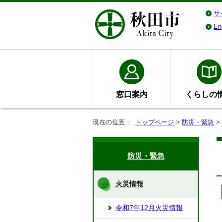
サ
En
窓口案内
くらしの
現在の位置：
トップページ
>
防災・緊急
>
防災・緊急
火災情報
令和7年12月火災情報