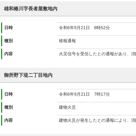
雄和椿川字長者屋敷地内
日時
令和6年9月21日 8時52分
種別
移報通報
内容
火災信号を受信したとの通報があり、消
御所野下堤二丁目地内
日時
令和6年9月21日 7時17分
種別
建物火災
内容
建物火災が発生したとの通報により、消