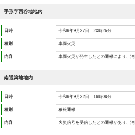
手形字西谷地地内
日時
令和6年9月27日 20時25分
種別
車両火災
内容
車両火災が発生したとの通報により、消
南通築地地内
日時
令和6年9月22日 16時09分
種別
移報通報
内容
火災信号を受信したとの通報があり、消