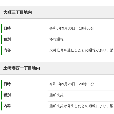
大町三丁目地内
日時
令和6年9月30日 18時30分
種別
移報通報
内容
火災信号を受信したとの通報があり、消
土崎港西一丁目地内
日時
令和6年9月28日 20時03分
種別
船舶火災
内容
船舶火災が発生したとの通報により、消