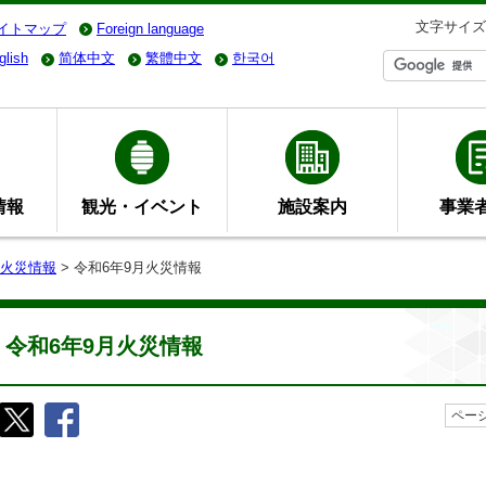
文字サイズ
イトマップ
Foreign language
glish
简体中文
繁體中文
한국어
情報
観光・イベント
施設案内
事業
火災情報
> 令和6年9月火災情報
令和6年9月火災情報
ページ