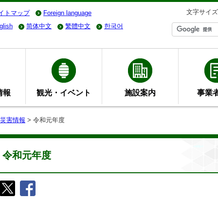
文字サイズ
イトマップ
Foreign language
glish
简体中文
繁體中文
한국어
情報
観光・イベント
施設案内
事業
災害情報
> 令和元年度
令和元年度