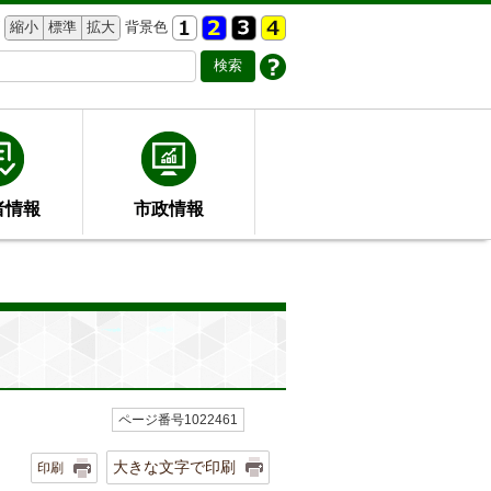
縮小
標準
拡大
背景色
者情報
市政情報
ページ番号1022461
大きな文字で印刷
印刷