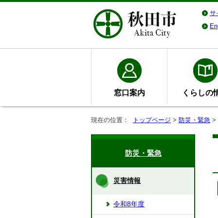
サ
En
窓口案内
くらしの
現在の位置：
トップページ
>
防災・緊急
>
防災・緊急
災害情報
令和8年度