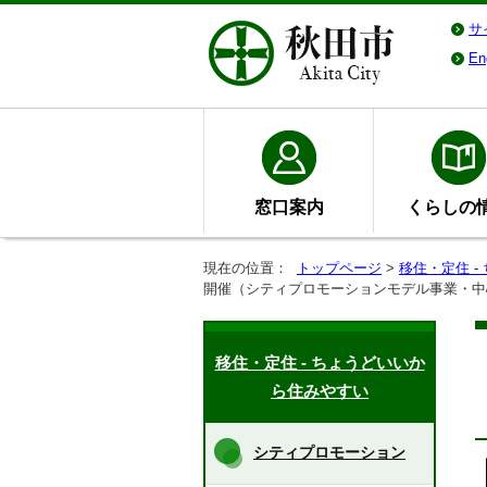
サ
En
窓口案内
くらしの
現在の位置：
トップページ
>
移住・定住 
開催（シティプロモーションモデル事業・中
移住・定住 - ちょうどいいか
ら住みやすい
シティプロモーション