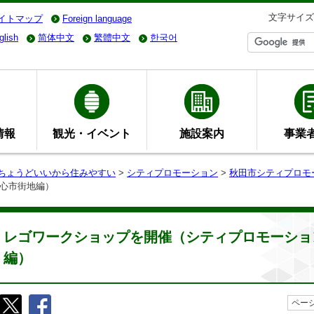
文字サイズ
イトマップ
Foreign language
glish
简体中文
繁體中文
한국어
情報
観光・イベント
施設案内
事業
- ちょうどいいから住みやすい
>
シティプロモーション
>
秋田市シティプロモ
心市街地編）
レゴワークショップを開催（シティプロモーショ
編）
ページ