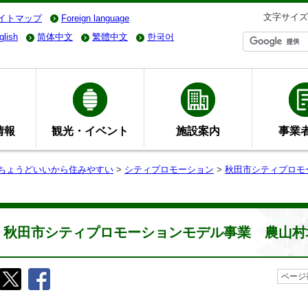
文字サイズ
イトマップ
Foreign language
glish
简体中文
繁體中文
한국어
情報
観光・イベント
施設案内
事業
- ちょうどいいから住みやすい
>
シティプロモーション
>
秋田市シティプロモ
秋田市シティプロモーションモデル事業 農山村
ページ番