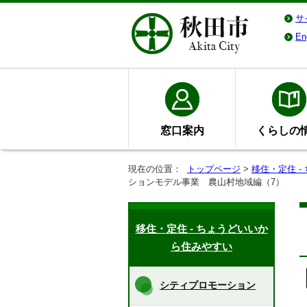
サ
En
窓口案内
くらしの
現在の位置：
トップページ
>
移住・定住 
ションモデル事業 農山村地域編（7）
移住・定住 - ちょうどいいか
ら住みやすい
シティプロモーション