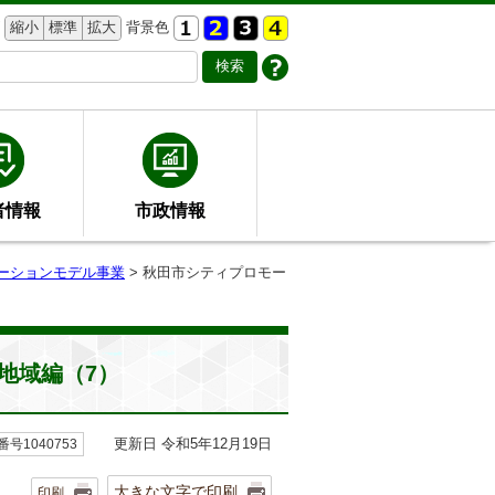
縮小
標準
拡大
背景色
者情報
市政情報
ーションモデル事業
> 秋田市シティプロモー
地域編（7）
更新日 令和5年12月19日
号1040753
大きな文字で印刷
印刷