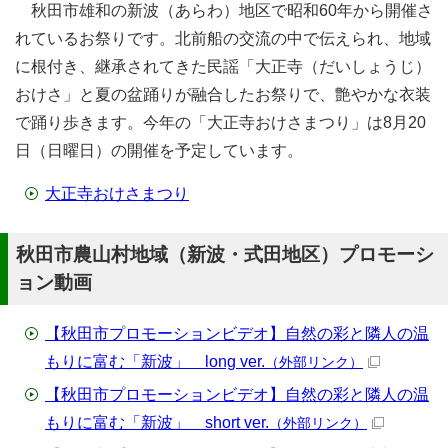
秋田市雄和の新波（あらわ）地区で昭和60年から開催さ
れているお祭りです。北前船の交流の中で伝えられ、地域
に根付き、継承されてきた民謡「大正寺（だいしょうじ）
おけさ」と夏の盆踊りが融合したお祭りで、艶やかな衣装
で踊り歩きます。今年の「大正寺おけさまつり」は8月20
日（日曜日）の開催を予定しています。
大正寺おけさまつり
秋田市農山村地域（新波・式田地区）プロモーシ
ョン動画
【秋田市プロモーションビデオ】自然の彩と隣人の温
もりに富む「新波」 long ver.
（外部リンク）
【秋田市プロモーションビデオ】自然の彩と隣人の温
もりに富む「新波」 short ver.
（外部リンク）