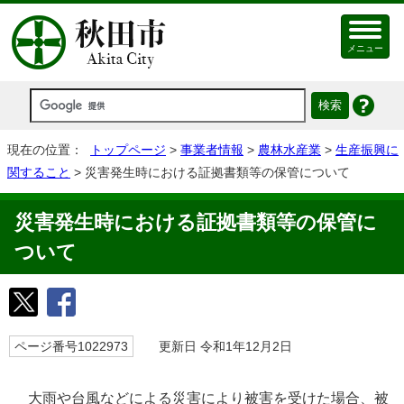
メニュー
現在の位置：
トップページ
>
事業者情報
>
農林水産業
>
生産振興に
関すること
> 災害発生時における証拠書類等の保管について
災害発生時における証拠書類等の保管に
ついて
ページ番号1022973
更新日 令和1年12月2日
大雨や台風などによる災害により被害を受けた場合、被