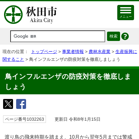
メニュー
現在の位置：
トップページ
>
事業者情報
>
農林水産業
>
生産振興に
関すること
> 鳥インフルエンザの防疫対策を徹底しましょう
鳥インフルエンザの防疫対策を徹底しま
しょう
ページ番号1032263
更新日 令和8年1月15日
渡り鳥の飛来時期を踏まえ、10月から翌年5月までは警戒