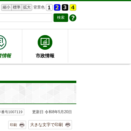
縮小
標準
拡大
背景色
者情報
市政情報
更新日 令和8年5月20日
番号1007119
大きな文字で印刷
印刷