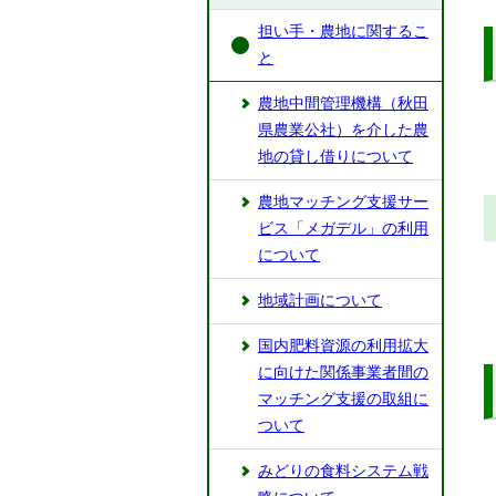
担い手・農地に関するこ
と
農地中間管理機構（秋田
県農業公社）を介した農
地の貸し借りについて
農地マッチング支援サー
ビス「メガデル」の利用
について
地域計画について
国内肥料資源の利用拡大
に向けた関係事業者間の
マッチング支援の取組に
ついて
みどりの食料システム戦