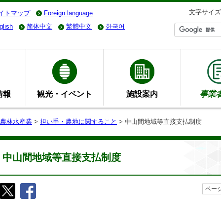
文字サイズ
イトマップ
Foreign language
glish
简体中文
繁體中文
한국어
情報
観光・イベント
施設案内
事業
農林水産業
>
担い手・農地に関すること
> 中山間地域等直接支払制度
中山間地域等直接支払制度
ページ