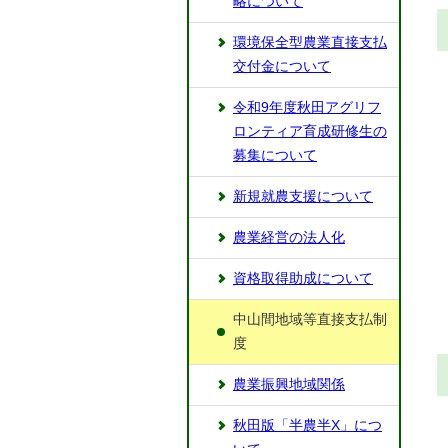
略について
環境保全型農業直接支払
交付金について
令和9年度秋田アグリフ
ロンティア育成研修生の
募集について
新規就農支援について
農業経営の法人化
資格取得助成について
中山間地域等直接支払制
度
農業振興地域関係
秋田版「半農半X」につ