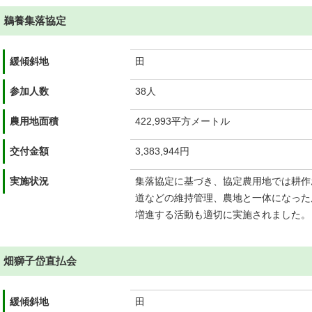
鵜養集落協定
緩傾斜地
田
参加人数
38人
農用地面積
422,993平方メートル
交付金額
3,383,944円
実施状況
集落協定に基づき、協定農用地では耕作
道などの維持管理、農地と一体になった
増進する活動も適切に実施されました。
畑獅子岱直払会
緩傾斜地
田