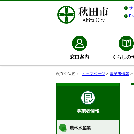
サ
En
窓口案内
くらしの
現在の位置：
トップページ
>
事業者情報
>
事業者情報
農林水産業