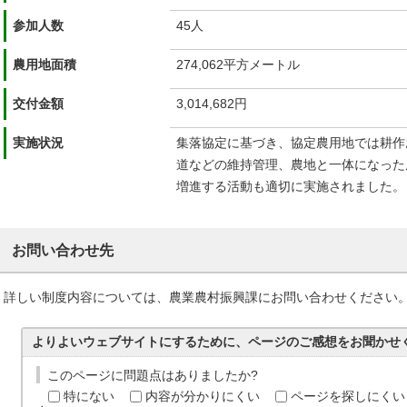
参加人数
45人
農用地面積
274,062平方メートル
交付金額
3,014,682円
実施状況
集落協定に基づき、協定農用地では耕作
道などの維持管理、農地と一体になった
増進する活動も適切に実施されました。
お問い合わせ先
詳しい制度内容については、農業農村振興課にお問い合わせください
よりよいウェブサイトにするために、ページのご感想をお聞かせ
このページに問題点はありましたか?
特にない
内容が分かりにくい
ページを探しにくい