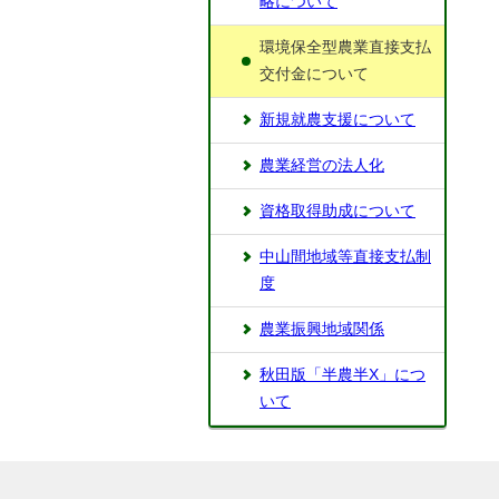
略について
環境保全型農業直接支払
交付金について
新規就農支援について
農業経営の法人化
資格取得助成について
中山間地域等直接支払制
度
農業振興地域関係
秋田版「半農半X」につ
いて