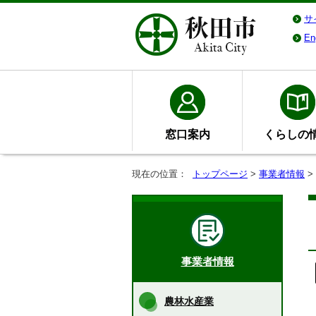
サ
En
窓口案内
くらしの
現在の位置：
トップページ
>
事業者情報
>
事業者情報
農林水産業