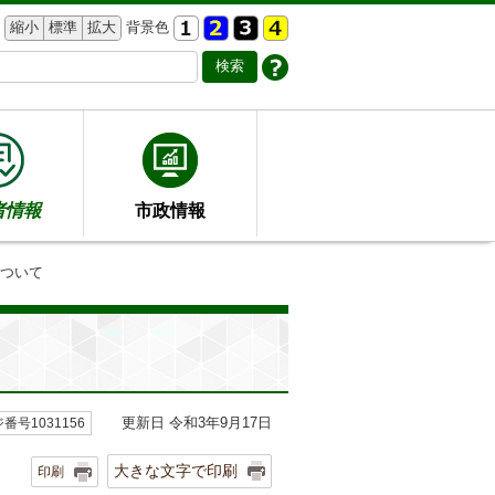
縮小
標準
拡大
背景色
者情報
市政情報
について
更新日 令和3年9月17日
番号1031156
大きな文字で印刷
印刷