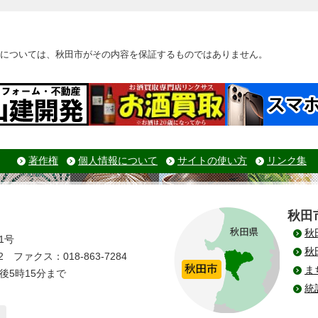
については、秋田市がその内容を保証するものではありません。
著作権
個人情報について
サイトの使い方
リンク集
秋田
秋
1号
秋
 ファクス：018-863-7284
ま
後5時15分まで
統