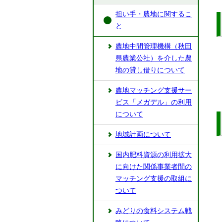
担い手・農地に関するこ
と
農地中間管理機構（秋田
県農業公社）を介した農
地の貸し借りについて
農地マッチング支援サー
ビス「メガデル」の利用
について
地域計画について
国内肥料資源の利用拡大
に向けた関係事業者間の
マッチング支援の取組に
ついて
みどりの食料システム戦