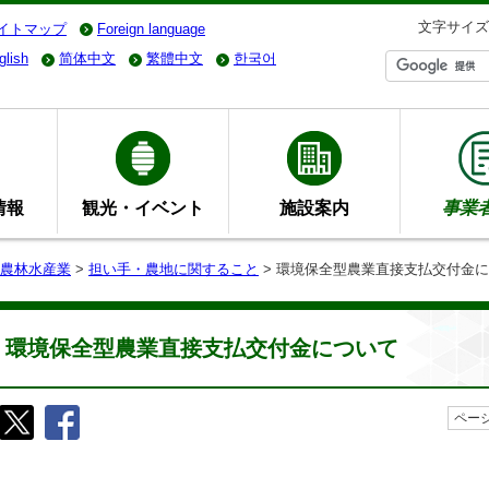
文字サイズ
イトマップ
Foreign language
glish
简体中文
繁體中文
한국어
情報
観光・イベント
施設案内
事業
農林水産業
>
担い手・農地に関すること
> 環境保全型農業直接支払交付金
環境保全型農業直接支払交付金について
ページ