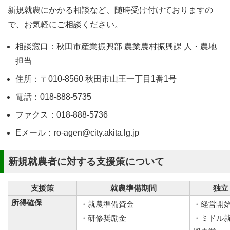
新規就農にかかる相談など、随時受け付けておりますの
で、お気軽にご相談ください。
相談窓口：秋田市産業振興部 農業農村振興課 人・農地
担当
住所：〒010-8560 秋田市山王一丁目1番1号
電話：018-888-5735
ファクス：018-888-5736
Eメール：ro-agen@city.akita.lg.jp
新規就農者に対する支援策について
支援策
就農準備期間
独立
所得確保
・就農準備資金
・経営開
・研修奨励金
・ミドル