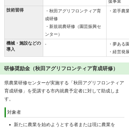
援事業
技術習得
・秋田アグリフロンティア育
・若手農
成研修
・新規就農研修（園芸振興セ
ンター）
機械・施設などの
-
・夢ある
導入
・経営発
研修奨励金（秋田アグリフロンティア育成研修）
県農業研修センターが実施する「秋田アグリフロンティア
育成研修」を受講する市内就農予定者に対して助成しま
す。
対象者
新たに農業を始めようとする者または現に農業を