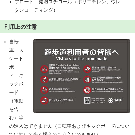
フロート：発泡スチロール（ポリエチレン、ウレ
タンコーティング）
利用上の注意
自転
車、ス
ケート
ボー
ド、キ
ックボ
ード
（電動
を含
む）等
の進入はできません（自転車およびキックボードについ
ては押して歩く場合でも進入はできません）