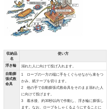
収納品
使い方
名
浮き輪
溺れた人に向けて投げ入れます。
自動膨
1 ロープの一方の端に手をくぐらせながら束をつ
張式救
かみ、紙テープを切ります。
命具
2 他の手で自動膨張式救命具をそのまま溺れた人
に向けて投げます。
3 着水後、約30秒以内で作動し、浮き輪に膨張し
ます。なお、ロープをしゃくるようにすることに