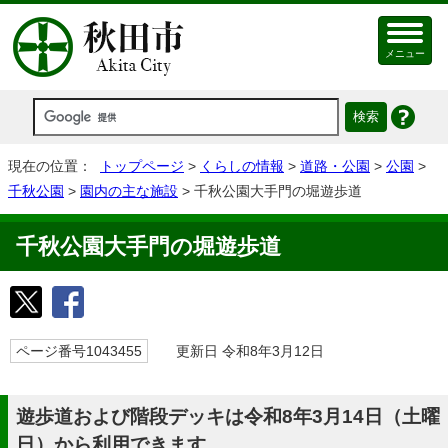
メニュー
現在の位置：
トップページ
>
くらしの情報
>
道路・公園
>
公園
>
千秋公園
>
園内の主な施設
> 千秋公園大手門の堀遊歩道
千秋公園大手門の堀遊歩道
ページ番号1043455
更新日 令和8年3月12日
遊歩道および階段デッキは令和8年3月14日（土曜
日）から利用できます