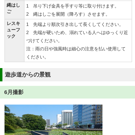
縄はし
1 吊り下げ金具を手すり等に取り付けます。
ご
2 縄はしごを展開（降ろす）させます。
レスキ
1 先端より順次引き出して長くしてください。
ューフ
2 先端が硬いため、溺れている人へはゆっくり近
ック
づけてください。
注：雨の日や強風時は細心の注意を払い使用して
ください。
遊歩道からの景観
6月撮影