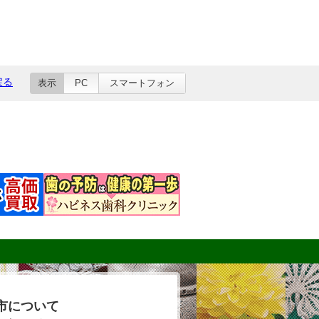
戻る
表示
PC
スマートフォン
市について