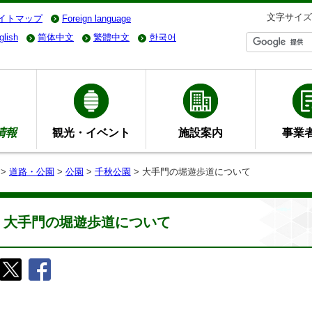
文字サイズ
イトマップ
Foreign language
glish
简体中文
繁體中文
한국어
情報
観光・イベント
施設案内
事業
>
道路・公園
>
公園
>
千秋公園
> 大手門の堀遊歩道について
大手門の堀遊歩道について