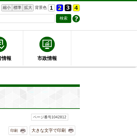
縮小
標準
拡大
背景色
者情報
市政情報
ページ番号1042812
大きな文字で印刷
印刷