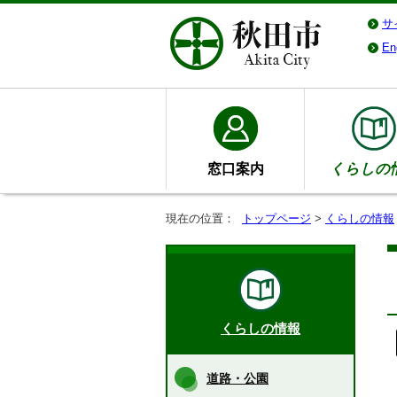
サ
En
窓口案内
くらしの
現在の位置：
トップページ
>
くらしの情報
くらしの情報
道路・公園