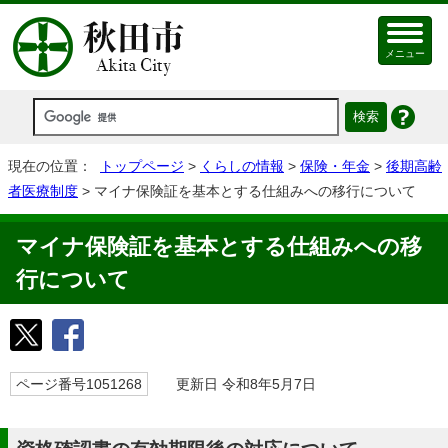
メニュー
現在の位置：
トップページ
>
くらしの情報
>
保険・年金
>
後期高齢
者医療制度
> マイナ保険証を基本とする仕組みへの移行について
マイナ保険証を基本とする仕組みへの移
行について
ページ番号1051268
更新日 令和8年5月7日