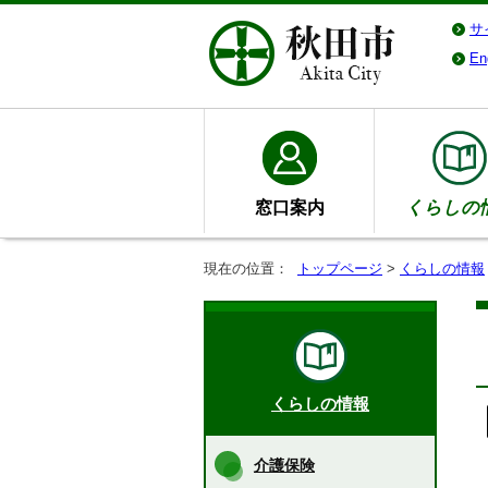
サ
En
窓口案内
くらしの
現在の位置：
トップページ
>
くらしの情報
くらしの情報
介護保険