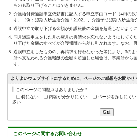
ものも取り下げることはできません。
介護給付費過誤申立依頼書に記入する申立事由コード（4桁の数
す。（例：短期入所生活介護「2102」、介護予防短期入所生活介
過誤申立で取り下げる金額が介護報酬の金額を超過しないよう
同月過誤申立をした月の翌月の再請求を忘れないようにしてく
り下げた金額のすべてが介護報酬から差し引かれます。なお、
過誤申立をしたものの、再請求を行わなかった等により、3のよ
所へ支払われる介護報酬の金額を超過した場合は、事業所から
す。
よりよいウェブサイトにするために、ページのご感想をお聞かせ
このページに問題点はありましたか?
特にない
内容が分かりにくい
ページを探しにくい
多い
送信
このページに関する
お問い合わせ