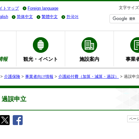
文字サイズ
イトマップ
Foreign language
glish
简体中文
繁體中文
한국어
情報
観光・イベント
施設案内
事業
>
介護保険
>
事業者向け情報
>
介護給付費（加算・減算・過誤）
> 過誤申
過誤申立
ページ