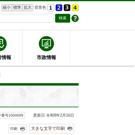
縮小
標準
拡大
背景色
者情報
市政情報
立
更新日 令和8年2月16日
番号1004699
大きな文字で印刷
印刷