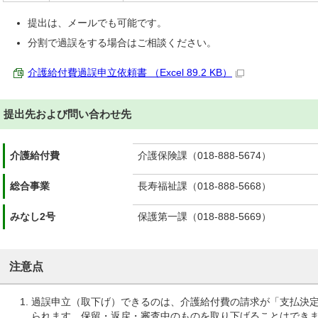
提出は、メールでも可能です。
分割で過誤をする場合はご相談ください。
介護給付費過誤申立依頼書 （Excel 89.2 KB）
提出先および問い合わせ先
介護給付費
介護保険課（018-888-5674）
総合事業
長寿福祉課（018-888-5668）
みなし2号
保護第一課（018-888-5669）
注意点
過誤申立（取下げ）できるのは、介護給付費の請求が「支払決
られます。保留・返戻・審査中のものを取り下げることはできま