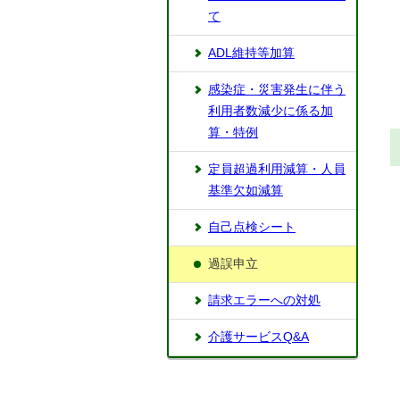
て
ADL維持等加算
感染症・災害発生に伴う
利用者数減少に係る加
算・特例
定員超過利用減算・人員
基準欠如減算
自己点検シート
過誤申立
請求エラーへの対処
介護サービスQ&A