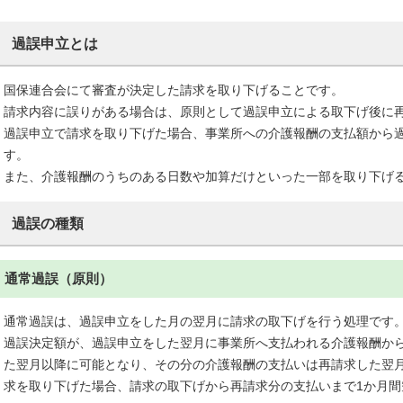
過誤申立とは
国保連合会にて審査が決定した請求を取り下げることです。
請求内容に誤りがある場合は、原則として過誤申立による取下げ後に
過誤申立で請求を取り下げた場合、事業所への介護報酬の支払額から
す。
また、介護報酬のうちのある日数や加算だけといった一部を取り下げ
過誤の種類
通常過誤（原則）
通常過誤は、過誤申立をした月の翌月に請求の取下げを行う処理です
過誤決定額が、過誤申立をした翌月に事業所へ支払われる介護報酬か
た翌月以降に可能となり、その分の介護報酬の支払いは再請求した翌
求を取り下げた場合、請求の取下げから再請求分の支払いまで1か月間