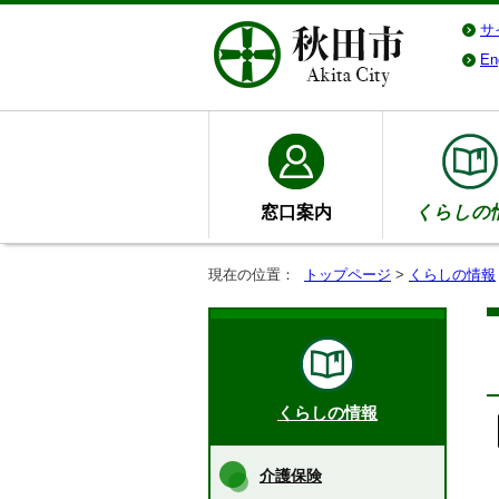
サ
En
窓口案内
くらしの
現在の位置：
トップページ
>
くらしの情報
くらしの情報
介護保険