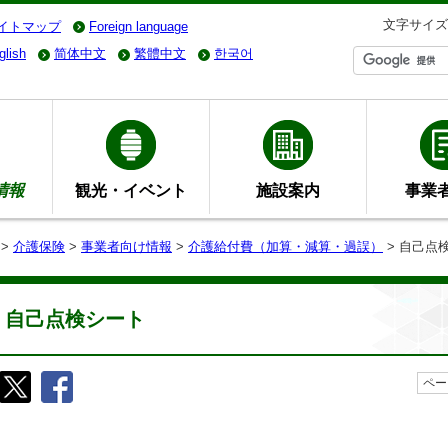
文字サイズ
イトマップ
Foreign language
glish
简体中文
繁體中文
한국어
情報
観光・イベント
施設案内
事業
>
介護保険
>
事業者向け情報
>
介護給付費（加算・減算・過誤）
> 自己点
自己点検シート
ペー