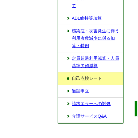
て
ADL維持等加算
感染症・災害発生に伴う
利用者数減少に係る加
算・特例
定員超過利用減算・人員
基準欠如減算
自己点検シート
過誤申立
請求エラーへの対処
介護サービスQ&A