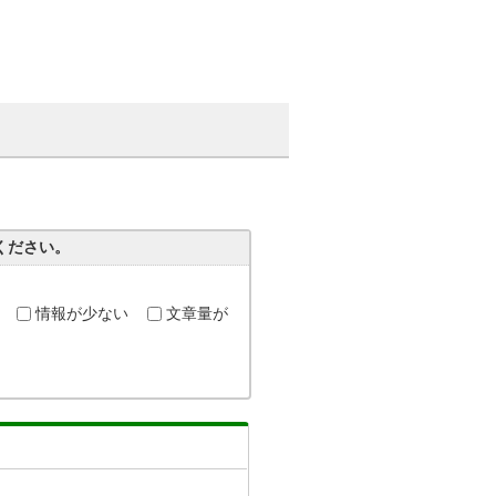
ください。
情報が少ない
文章量が