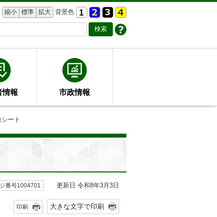
縮小
標準
拡大
背景色
者情報
市政情報
検シート
更新日 令和8年3月3日
ジ番号1004701
大きな文字で印刷
印刷