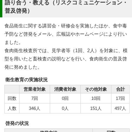
語り合う・教える（リスクコミュニケーション・
普及啓発）
食品衛生に関する講習会・研修会を実施したほか、食中毒
予防など啓発をメール、広報誌やホームページにより行い
ました。
食肉衛生検査所では、見学者等（1回、2人）を対象に、模
型を用いたと畜検査の説明などを行い、食肉衛生の普及啓
発に努めました。
衛生教育の実施状況
営業者対象
消費者対象
その他対象
合計
回数
7回
0回
10回
17回
人数
346人
0人
151人
497人
啓発の状況