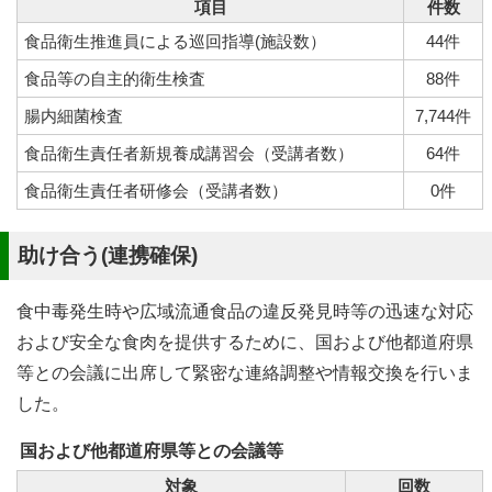
項目
件数
食品衛生推進員による巡回指導(施設数）
44件
食品等の自主的衛生検査
88件
腸内細菌検査
7,744件
食品衛生責任者新規養成講習会（受講者数）
64件
食品衛生責任者研修会（受講者数）
0件
助け合う(連携確保)
食中毒発生時や広域流通食品の違反発見時等の迅速な対応
および安全な食肉を提供するために、国および他都道府県
等との会議に出席して緊密な連絡調整や情報交換を行いま
した。
国および他都道府県等との会議等
対象
回数