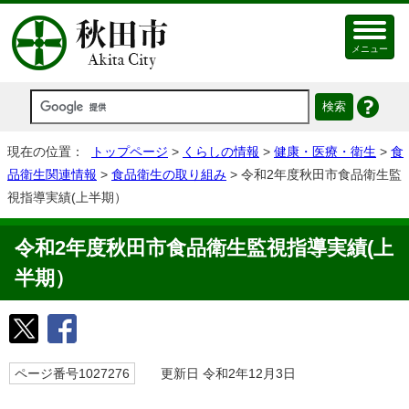
メニュー
現在の位置：
トップページ
>
くらしの情報
>
健康・医療・衛生
>
食
品衛生関連情報
>
食品衛生の取り組み
> 令和2年度秋田市食品衛生監
視指導実績(上半期）
令和2年度秋田市食品衛生監視指導実績(上
半期）
ページ番号1027276
更新日 令和2年12月3日