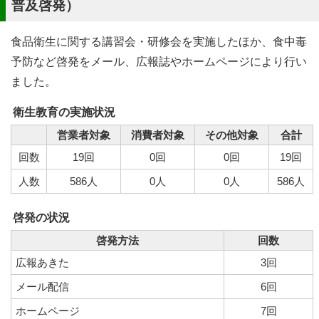
普及啓発）
食品衛生に関する講習会・研修会を実施したほか、食中毒
予防など啓発をメール、広報誌やホームページにより行い
ました。
衛生教育の実施状況
営業者対象
消費者対象
その他対象
合計
回数
19回
0回
0回
19回
人数
586人
0人
0人
586人
啓発の状況
啓発方法
回数
広報あきた
3回
メール配信
6回
ホームページ
7回