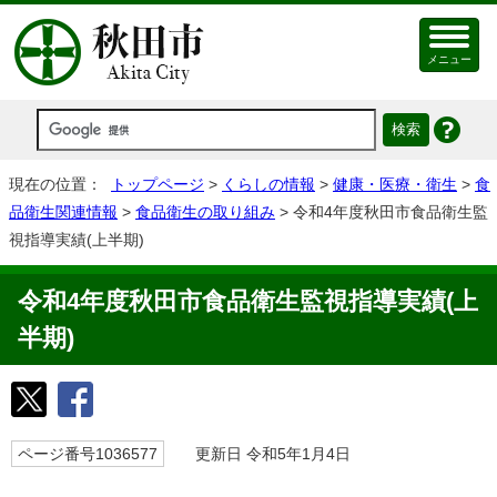
メニュー
現在の位置：
トップページ
>
くらしの情報
>
健康・医療・衛生
>
食
品衛生関連情報
>
食品衛生の取り組み
> 令和4年度秋田市食品衛生監
視指導実績(上半期)
令和4年度秋田市食品衛生監視指導実績(上
半期)
ページ番号1036577
更新日 令和5年1月4日