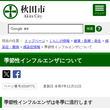
メニュー
現在の位置：
トップページ
>
くらしの情報
>
健康・医療・衛生
>
感
染症・難病
>
感染症情報
> 季節性インフルエンザについて
季節性インフルエンザについて
ページ番号1018771
更新日 令和7年11月11日
季節性インフルエンザは冬季に流行します