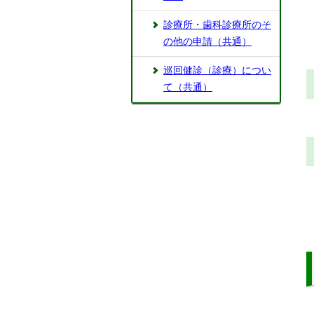
診療所・歯科診療所のそ
の他の申請（共通）
巡回健診（診療）につい
て（共通）