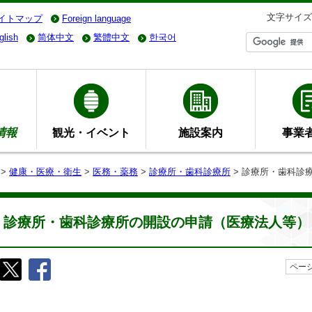
文字サイズ
イトマップ
Foreign language
glish
简体中文
繁體中文
한국어
情報
観光・イベント
施設案内
事業
>
健康・医療・衛生
>
医務・薬務
>
診療所・歯科診療所
> 診療所・歯科診
診療所・歯科診療所の開設の申請（医療法人等）
ページ