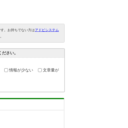
要です。お持ちでない方は
アドビシステム
。
ください。
情報が少ない
文章量が