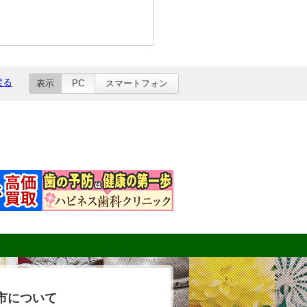
戻る
表示
PC
スマートフォン
市について