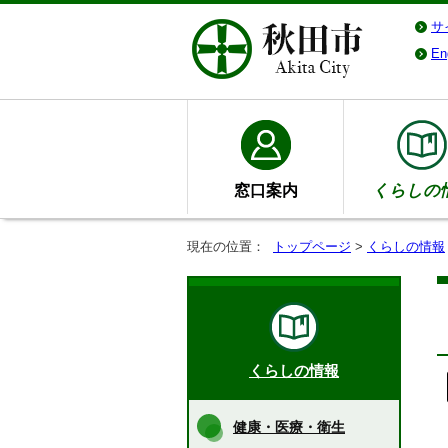
サ
En
窓口案内
くらしの
現在の位置：
トップページ
>
くらしの情報
くらしの情報
健康・医療・衛生