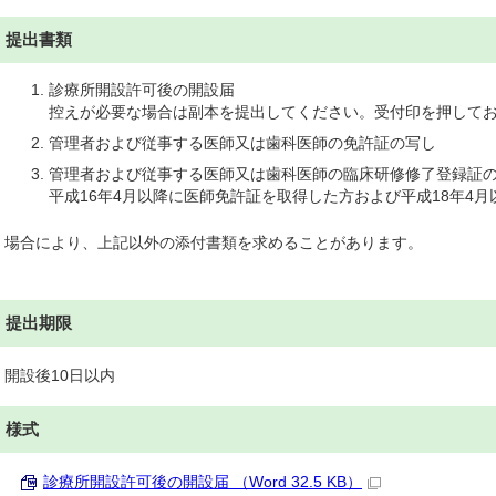
提出書類
診療所開設許可後の開設届
控えが必要な場合は副本を提出してください。受付印を押して
管理者および従事する医師又は歯科医師の免許証の写し
管理者および従事する医師又は歯科医師の臨床研修修了登録証
平成16年4月以降に医師免許証を取得した方および平成18年4
場合により、上記以外の添付書類を求めることがあります。
提出期限
開設後10日以内
様式
診療所開設許可後の開設届 （Word 32.5 KB）