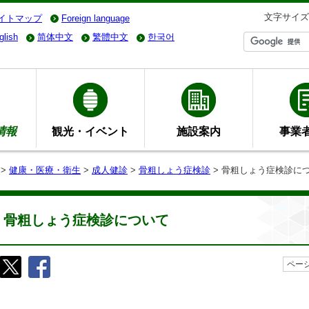
文字サイズ
イトマップ
Foreign language
glish
简体中文
繁體中文
한국어
情報
観光・イベント
施設案内
事業
>
健康・医療・衛生
>
成人健診
>
骨粗しょう症検診
> 骨粗しょう症検診に
骨粗しょう症検診について
ページ