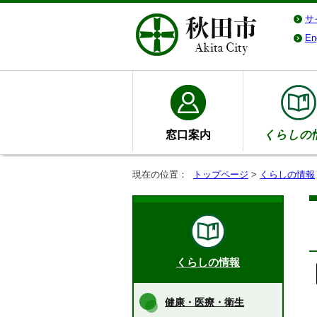
サ
En
窓口案内
くらしの
現在の位置：
トップページ
>
くらしの情報
くらしの情報
健康・医療・衛生