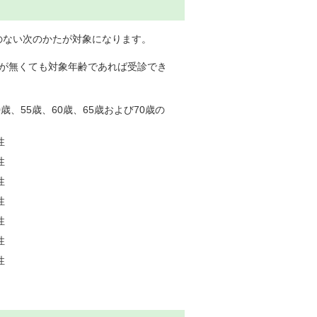
のない次のかたが対象になります。
キが無くても対象年齢であれば受診でき
歳、55歳、60歳、65歳および70歳の
性
性
性
性
性
性
性