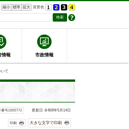
縮小
標準
拡大
背景色
者情報
市政情報
ついて
更新日 令和8年5月14日
番号1005772
大きな文字で印刷
印刷