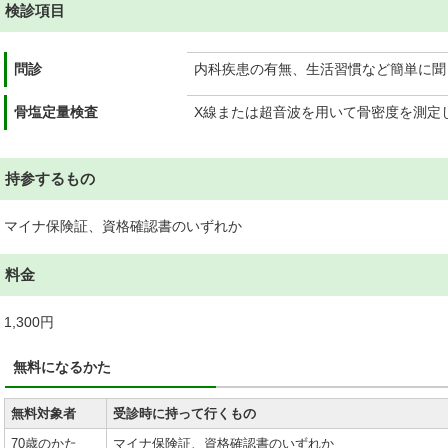
検診項目
問診
内科疾患の有無、生活習慣など簡単に聞
骨塩定量検査
X線または超音波を用いて骨密度を測定
持参するもの
マイナ保険証、資格確認書のいずれか
料金
1,300円
無料になるかた
無料対象者
受診時に持って行くもの
70歳のかた
マイナ保険証、資格確認書のいずれか