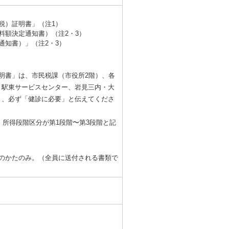
税）証明書」（注1）
料額決定通知書）（注2・3）
通知書）」（注2・3）
明書」は、市民税課（市役所2階）、各
、駅東サービスセンター、岩見三内・大
り、必ず「健診に必要」と伝えてくださ
。所得段階区分が第1段階〜第3段階と記
のかたのみ。（全員に送付される書類で