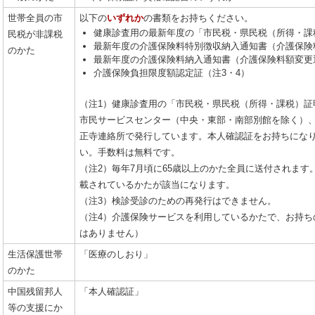
世帯全員の市
以下の
いずれか
の書類をお持ちください。
健康診査用の最新年度の「市民税・県民税（所得・課
民税が非課税
最新年度の介護保険料特別徴収納入通知書（介護保険
のかた
最新年度の介護保険料納入通知書（介護保険料額変更
介護保険負担限度額認定証（注3・4）
（注1）健康診査用の「市民税・県民税（所得・課税）証
市民サービスセンター（中央・東部・南部別館を除く）
正寺連絡所で発行しています。本人確認証をお持ちにな
い。手数料は無料です。
（注2）毎年7月頃に65歳以上のかた全員に送付されます
載されているかたが該当になります。
（注3）検診受診のための再発行はできません。
（注4）介護保険サービスを利用しているかたで、お持ち
はありません）
生活保護世帯
「医療のしおり」
のかた
中国残留邦人
「本人確認証」
等の支援にか