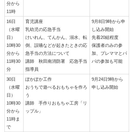
分から
11時
16日
育児講座
9月8日9時から申
（水曜
乳幼児の応急手当
し込み開始
日）
けいれん、てんかん、溺水、転
先着20組程度
10時30
倒、誤嚥などが起きたときの応
保護者のみの参
分から
急手当の方法について
加、プレママとパ
11時30
講師 秋田南消防署 応急手当
パの参加も可能
分
指導員
30日
ぽかぽか工作
9月24日9時から
（水曜
おうちで遊べるおもちゃを作ろ
申し込み開始
日）
う
10時30
講師 手作りおもちゃ工房「リ
分から
ップル」
11時ま
で