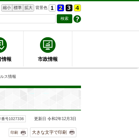
縮小
標準
拡大
背景色
者情報
市政情報
イルス情報
更新日 令和2年12月3日
番号1027336
大きな文字で印刷
印刷