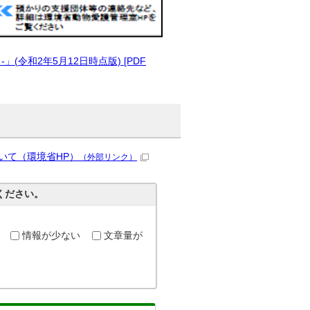
令和2年5月12日時点版) [PDF
いて（環境省HP）
（外部リンク）
ください。
情報が少ない
文章量が