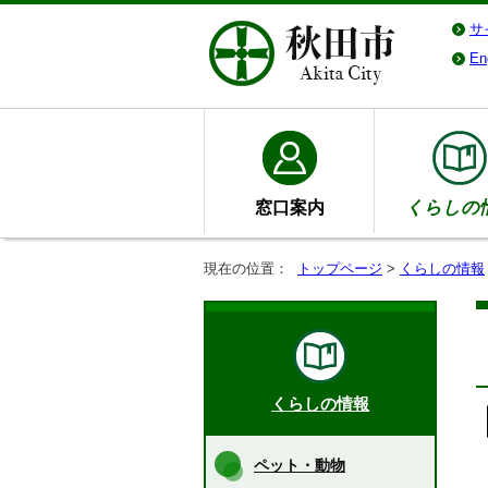
サ
En
窓口案内
くらしの
現在の位置：
トップページ
>
くらしの情報
くらしの情報
ペット・動物