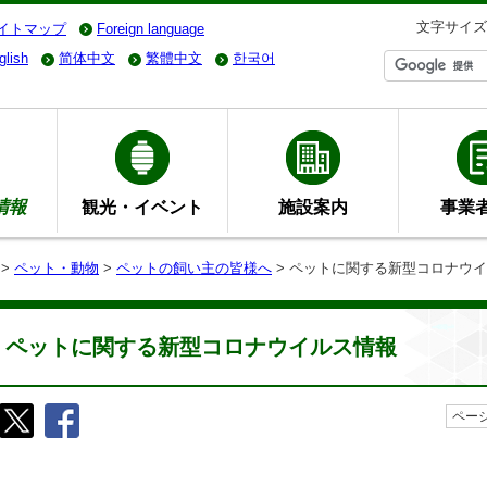
文字サイズ
イトマップ
Foreign language
glish
简体中文
繁體中文
한국어
情報
観光・イベント
施設案内
事業
>
ペット・動物
>
ペットの飼い主の皆様へ
> ペットに関する新型コロナウ
ペットに関する新型コロナウイルス情報
ページ