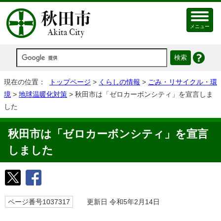
メニュー
現在の位置：
トップページ
>
くらしの情報
>
ごみ・リサイクル・環
境
>
地球温暖化対策
> 秋田市は「ゼロカーボンシティ」を宣言しま
した
秋田市は「ゼロカーボンシティ」を宣言
しました
ページ番号1037317
更新日 令和5年2月14日