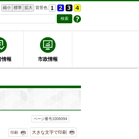
縮小
標準
拡大
背景色
者情報
市政情報
ページ番号1006094
大きな文字で印刷
印刷