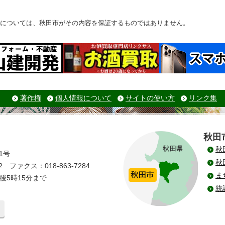
については、秋田市がその内容を保証するものではありません。
著作権
個人情報について
サイトの使い方
リンク集
秋田
秋
1号
秋
 ファクス：018-863-7284
ま
後5時15分まで
統