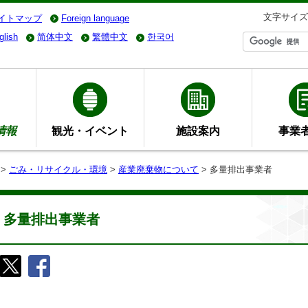
文字サイズ
イトマップ
Foreign language
glish
简体中文
繁體中文
한국어
情報
観光・イベント
施設案内
事業
>
ごみ・リサイクル・環境
>
産業廃棄物について
> 多量排出事業者
多量排出事業者