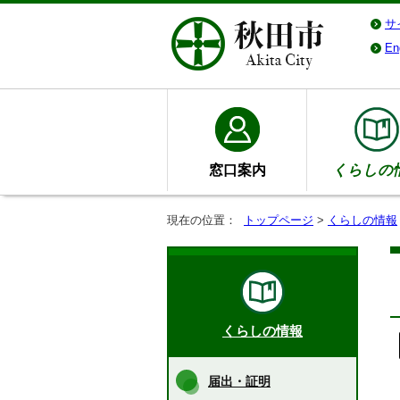
サ
En
窓口案内
くらしの
現在の位置：
トップページ
>
くらしの情報
くらしの情報
届出・証明