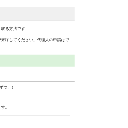
け取る方法です。
が来庁してください。代理人の申請はで
点ずつ」）
ます。