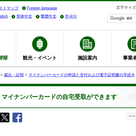
文字サイズ
イトマップ
Foreign language
glish
简体中文
繁體中文
한국어
情報
観光・イベント
施設案内
事業
>
届出・証明
>
マイナンバーカードの申請と交付および電子証明書の手続き
マイナンバーカードの自宅受取ができます
ペー