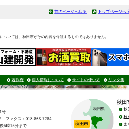
前のページへ戻る
トップページへ
については、秋田市がその内容を保証するものではありません。
著作権
個人情報について
サイトの使い方
リンク集
秋田
秋
1号
秋
 ファクス：018-863-7284
ま
後5時15分まで