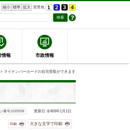
縮小
標準
拡大
背景色
者情報
市政情報
> マイナンバーカードの自宅受取ができます
更新日 令和8年1月1日
ジ番号1035558
大きな文字で印刷
印刷