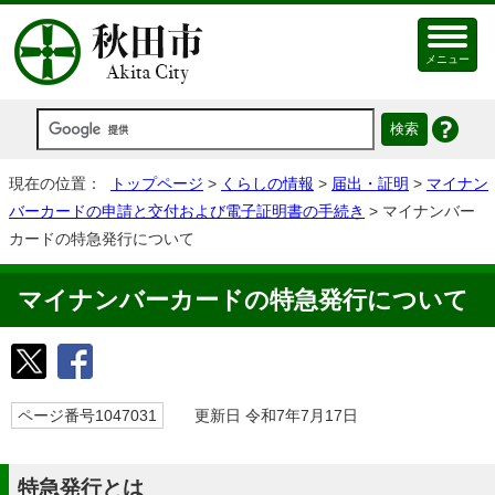
メニュー
現在の位置：
トップページ
>
くらしの情報
>
届出・証明
>
マイナン
バーカードの申請と交付および電子証明書の手続き
> マイナンバー
カードの特急発行について
マイナンバーカードの特急発行について
ページ番号1047031
更新日 令和7年7月17日
特急発行とは