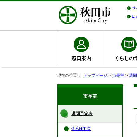
サ
En
窓口案内
くらしの
現在の位置：
トップページ
>
市長室
>
週間
市長室
週間予定表
令和4年度