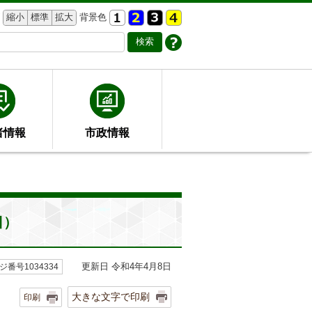
縮小
標準
拡大
背景色
者情報
市政情報
日）
更新日 令和4年4月8日
ジ番号1034334
大きな文字で印刷
印刷