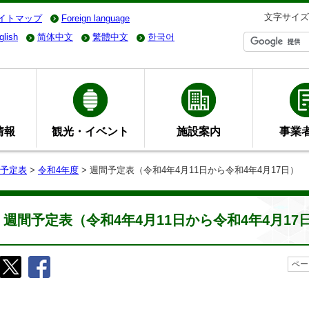
文字サイズ
イトマップ
Foreign language
glish
简体中文
繁體中文
한국어
情報
観光・イベント
施設案内
事業
予定表
>
令和4年度
> 週間予定表（令和4年4月11日から令和4年4月17日）
週間予定表（令和4年4月11日から令和4年4月17
ペー