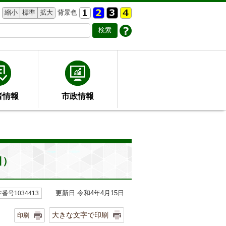
縮小
標準
拡大
背景色
者情報
市政情報
日）
更新日 令和4年4月15日
番号1034413
大きな文字で印刷
印刷