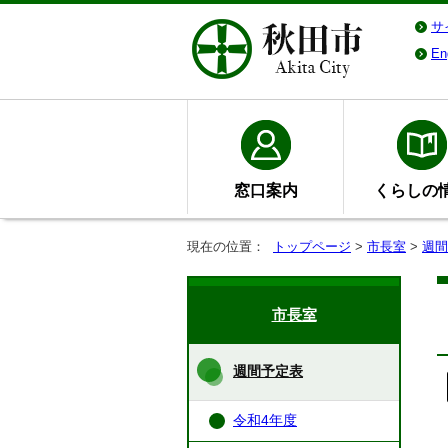
サ
En
窓口案内
くらしの
現在の位置：
トップページ
>
市長室
>
週間
市長室
週間予定表
令和4年度