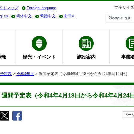
文字サイズ
イトマップ
Foreign language
glish
简体中文
繁體中文
한국어
情報
観光・イベント
施設案内
事業
予定表
>
令和4年度
> 週間予定表（令和4年4月18日から令和4年4月24日）
週間予定表（令和4年4月18日から令和4年4月24
ページ