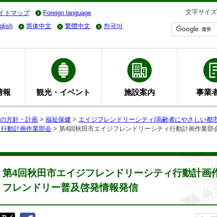
文字サイズ
イトマップ
Foreign language
glish
简体中文
繁體中文
한국어
情報
観光・イベント
施設案内
事業
の方針・計画
>
福祉保健
>
エイジフレンドリーシティ(高齢者にやさしい都市
ィ行動計画作業部会
> 第4回秋田市エイジフレンドリーシティ行動計画作業部
第4回秋田市エイジフレンドリーシティ行動計画作
フレンドリー普及啓発情報発信