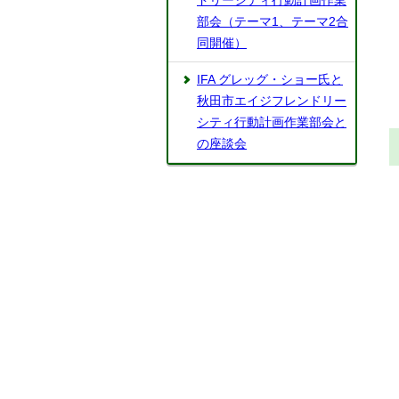
ドリーシティ行動計画作業
部会（テーマ1、テーマ2合
同開催）
IFA グレッグ・ショー氏と
秋田市エイジフレンドリー
シティ行動計画作業部会と
の座談会