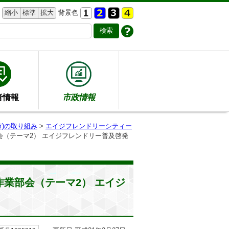
縮小
標準
拡大
背景色
者情報
市政情報
)の取り組み
>
エイジフレンドリーシティー
会（テーマ2） エイジフレンドリー普及啓発
業部会（テーマ2） エイジ