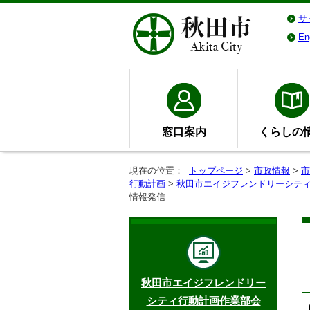
サ
En
窓口案内
くらしの
現在の位置：
トップページ
>
市政情報
>
市
行動計画
>
秋田市エイジフレンドリーシテ
情報発信
秋田市エイジフレンドリー
シティ行動計画作業部会