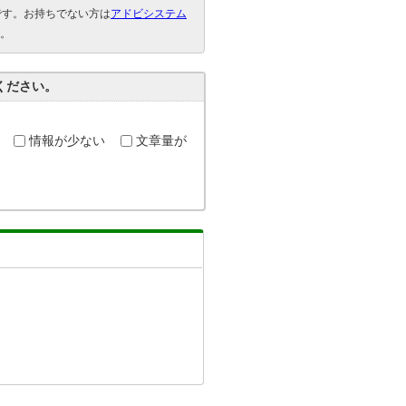
要です。お持ちでない方は
アドビシステム
。
ください。
情報が少ない
文章量が