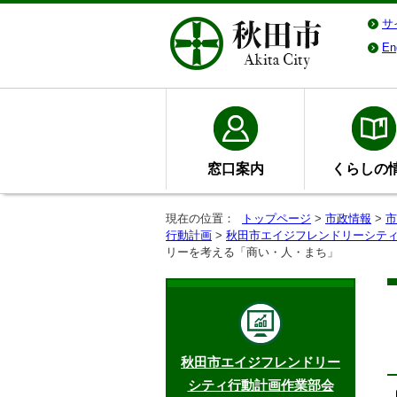
サ
En
窓口案内
くらしの
現在の位置：
トップページ
>
市政情報
>
市
行動計画
>
秋田市エイジフレンドリーシテ
リーを考える「商い・人・まち」
秋田市エイジフレンドリー
シティ行動計画作業部会