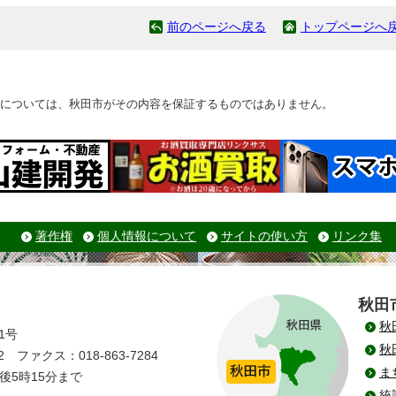
前のページへ戻る
トップページへ
については、秋田市がその内容を保証するものではありません。
著作権
個人情報について
サイトの使い方
リンク集
秋田
秋
1号
秋
 ファクス：018-863-7284
ま
後5時15分まで
統