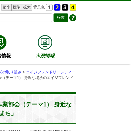
縮小
標準
拡大
背景色
者情報
市政情報
)の取り組み
>
エイジフレンドリーシティー
会（テーマ1） 身近な場所のエイジフレンド
業部会（テーマ1） 身近な
まち」