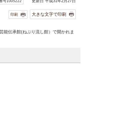
更新日 平成31年2月27日
号1005222
大きな文字で印刷
印刷
俗芸能伝承館(ねぶり流し館）で開かれま