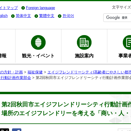
文字サイズ
イトマップ
Foreign language
glish
简体中文
繁體中文
한국어
情報
観光・イベント
施設案内
事業
の方針・計画
>
福祉保健
>
エイジフレンドリーシティ(高齢者にやさしい都市
ィ行動計画作業部会
> 第2回秋田市エイジフレンドリーシティ行動計画作業部
第2回秋田市エイジフレンドリーシティ行動計画作
場所のエイジフレンドリーを考える「商い・人・