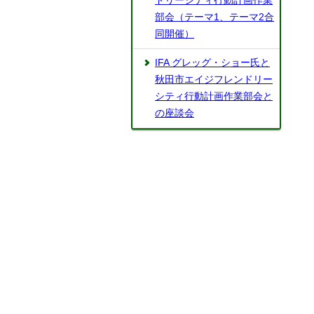
ドリーシティ行動計画作業
部会（テーマ1、テーマ2合
同開催）
IFA グレッグ・ショー氏と
秋田市エイジフレンドリー
シティ行動計画作業部会と
の座談会