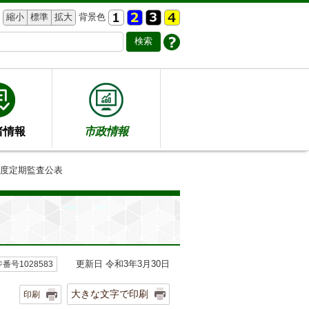
縮小
標準
拡大
背景色
者情報
市政情報
年度定期監査公表
更新日 令和3年3月30日
番号1028583
大きな文字で印刷
印刷