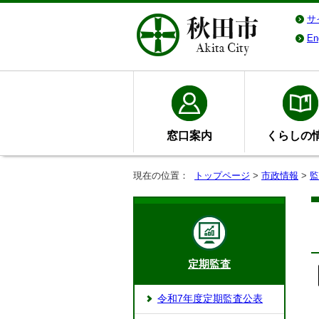
サ
En
窓口案内
くらしの
現在の位置：
トップページ
>
市政情報
>
監
定期監査
令和7年度定期監査公表