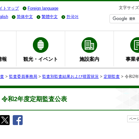
文字サイズ
イトマップ
Foreign language
glish
简体中文
繁體中文
한국어
情報
観光・イベント
施設案内
事業
査
>
監査委員事務局
>
監査別監査結果および措置状況
>
定期監査
> 令和2
令和2年度定期監査公表
ページ