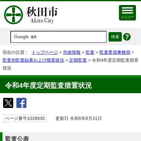
メニュー
現在の位置：
トップページ
>
市政情報
>
監査
>
監査委員事務局
>
監査別監査結果および措置状況
>
定期監査
> 令和4年度定期監査措置
状況
令和4年度定期監査措置状況
ページ番号1039930
更新日 令和5年8月31日
監査公表