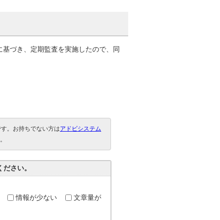
定に基づき、定期監査を実施したので、同
要です。お持ちでない方は
アドビシステム
。
ください。
情報が少ない
文章量が