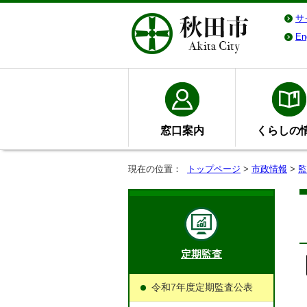
サ
En
窓口案内
くらしの
現在の位置：
トップページ
>
市政情報
>
監
定期監査
令和7年度定期監査公表