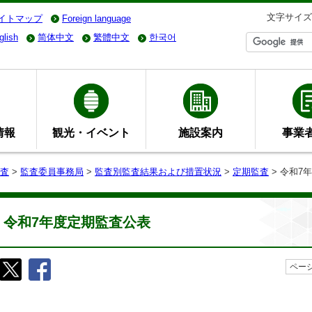
文字サイズ
イトマップ
Foreign language
glish
简体中文
繁體中文
한국어
情報
観光・イベント
施設案内
事業
査
>
監査委員事務局
>
監査別監査結果および措置状況
>
定期監査
> 令和7
令和7年度定期監査公表
ページ