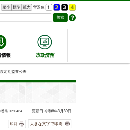
縮小
標準
拡大
背景色
者情報
市政情報
年度定期監査公表
更新日 令和8年3月30日
番号1050464
大きな文字で印刷
印刷