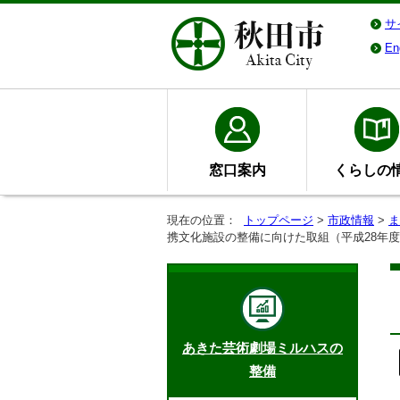
サ
En
窓口案内
くらしの
現在の位置：
トップページ
>
市政情報
>
ま
携文化施設の整備に向けた取組（平成28年
あきた芸術劇場ミルハスの
整備