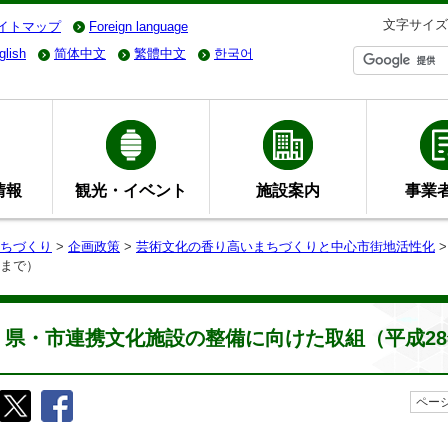
文字サイズ
イトマップ
Foreign language
glish
简体中文
繁體中文
한국어
情報
観光・イベント
施設案内
事業
ちづくり
>
企画政策
>
芸術文化の香り高いまちづくりと中心市街地活性化
度まで）
県・市連携文化施設の整備に向けた取組（平成2
ページ