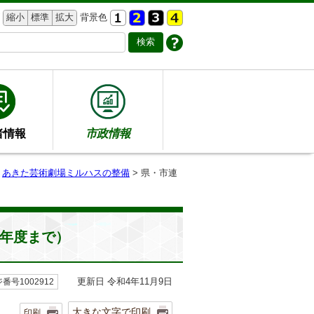
縮小
標準
拡大
背景色
者情報
市政情報
>
あきた芸術劇場ミルハスの整備
> 県・市連
8年度まで）
更新日 令和4年11月9日
番号1002912
大きな文字で印刷
印刷