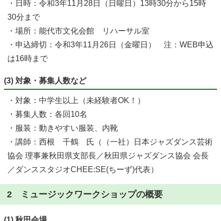
・日時：令和3年11月28日（日曜日）13時30分から15時
30分まで
・場所：能代市文化会館 リハーサル室
・申込締切：令和3年11月26日（金曜日） 注：WEB申込
は16時まで
(3) 対象・募集人数など
・対象：中学生以上（未経験者OK！）
・募集人数：各回10名
・服装：動きやすい服装、内靴
・講師：西根 千鶴 氏（（一社）日本ジャズダンス芸術
協会 理事兼秋田県支部長／秋田県ジャズダンス協会 会長
／ダンススタジオCHEE:SE(ちーず)代表）
2 ミュージックワークショップの概要
(1) 秋田会場