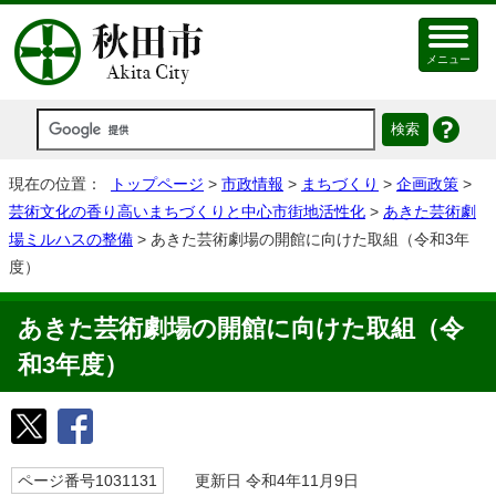
メニュー
現在の位置：
トップページ
>
市政情報
>
まちづくり
>
企画政策
>
芸術文化の香り高いまちづくりと中心市街地活性化
>
あきた芸術劇
場ミルハスの整備
> あきた芸術劇場の開館に向けた取組（令和3年
度）
あきた芸術劇場の開館に向けた取組（令
和3年度）
ページ番号1031131
更新日 令和4年11月9日