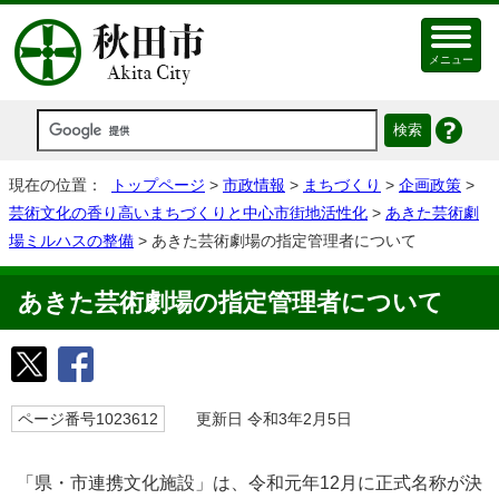
メニュー
現在の位置：
トップページ
>
市政情報
>
まちづくり
>
企画政策
>
芸術文化の香り高いまちづくりと中心市街地活性化
>
あきた芸術劇
場ミルハスの整備
> あきた芸術劇場の指定管理者について
あきた芸術劇場の指定管理者について
ページ番号1023612
更新日 令和3年2月5日
「県・市連携文化施設」は、令和元年12月に正式名称が決