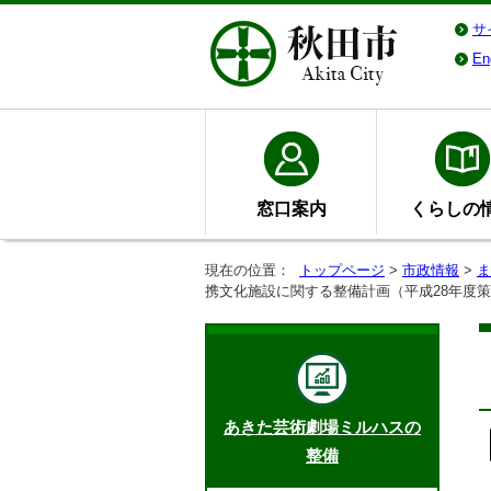
サ
En
窓口案内
くらしの
現在の位置：
トップページ
>
市政情報
>
ま
携文化施設に関する整備計画（平成28年度
あきた芸術劇場ミルハスの
整備