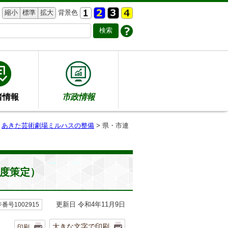
縮小
標準
拡大
背景色
者情報
市政情報
>
あきた芸術劇場ミルハスの整備
> 県・市連
年度策定）
更新日 令和4年11月9日
番号1002915
大きな文字で印刷
印刷