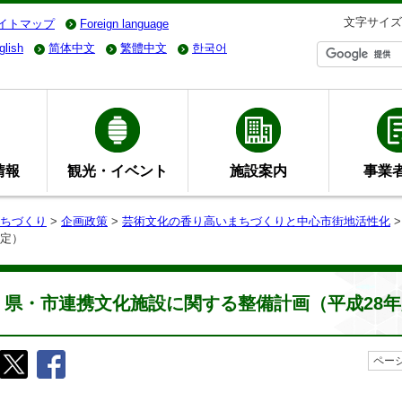
文字サイズ
イトマップ
Foreign language
glish
简体中文
繁體中文
한국어
情報
観光・イベント
施設案内
事業
ちづくり
>
企画政策
>
芸術文化の香り高いまちづくりと中心市街地活性化
策定）
県・市連携文化施設に関する整備計画（平成28
ページ