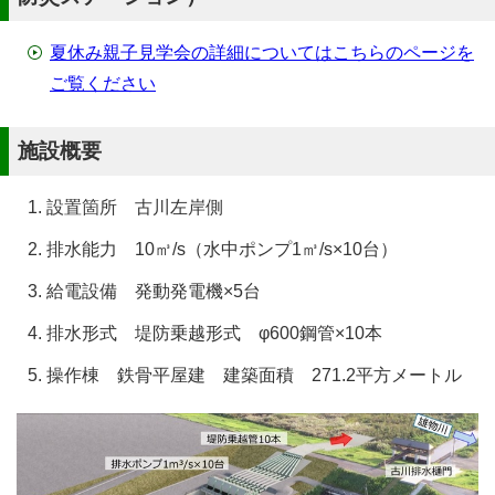
夏休み親子見学会の詳細についてはこちらのページを
ご覧ください
施設概要
設置箇所 古川左岸側
排水能力 10㎥/s（水中ポンプ1㎥/s×10台）
給電設備 発動発電機×5台
排水形式 堤防乗越形式 φ600鋼管×10本
操作棟 鉄骨平屋建 建築面積 271.2平方メートル