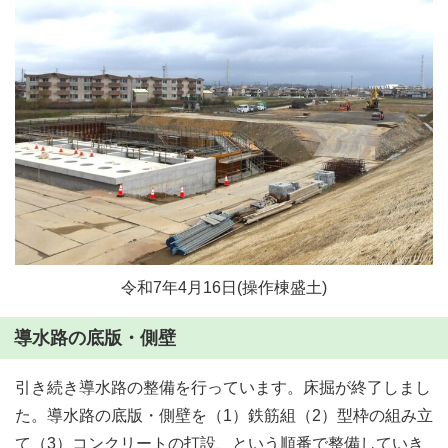
令和7年4月16日(操作棟盛土)
導水路の底版・側壁
引き続き導水路の整備を行っています。床掘が終了しまし
た。導水路の底版・側壁を（1）鉄筋組（2）型枠の組み立
て（3）コンクリートの打設、という順番で整備していき