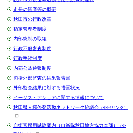
市長の資産等の概要
秋田市の行政改革
指定管理者制度
内部統制の取組
行政不服審査制度
行政手続制度
内部公益通報制度
包括外部監査の結果報告書
外部監査結果に対する措置状況
イージス・アショアに関する情報について
秋田県人権啓発活動ネットワーク協議会
（外部リンク）
自衛官採用試験案内（自衛隊秋田地方協力本部）
（外