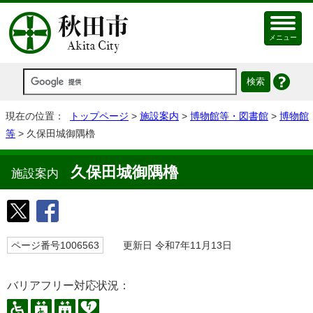
メニュー
現在の位置：
トップページ
>
施設案内
>
博物館等・図書館
>
博物館
等
> 久保田城御隅櫓
久保田城御隅櫓
施設案内
ページ番号1006563
更新日 令和7年11月13日
バリアフリー対応状況：