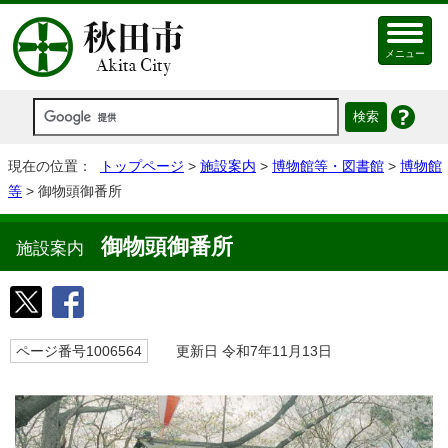
メニュー
現在の位置：
トップページ
>
施設案内
>
博物館等・図書館
>
博物館
等
> 御物頭御番所
御物頭御番所
施設案内
ページ番号1006564
更新日 令和7年11月13日