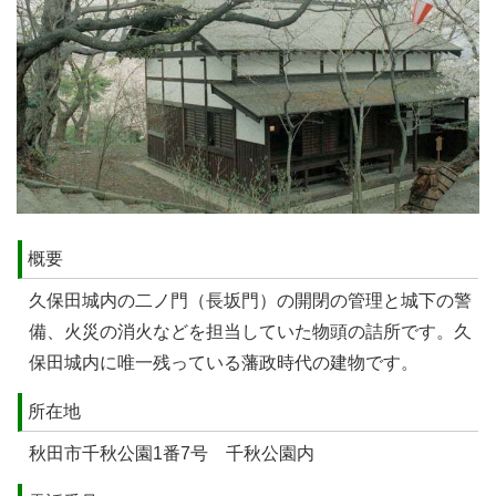
概要
久保田城内の二ノ門（長坂門）の開閉の管理と城下の警
備、火災の消火などを担当していた物頭の詰所です。久
保田城内に唯一残っている藩政時代の建物です。
所在地
秋田市千秋公園1番7号 千秋公園内