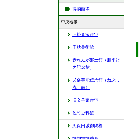
博物館等
中央地域
旧松倉家住宅
千秋美術館
赤れんが郷土館（勝平得
之記念館）
民俗芸能伝承館（ねぶり
流し館）
旧金子家住宅
佐竹史料館
久保田城御隅櫓
御物頭御番所