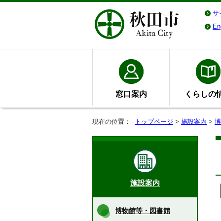
サ
En
窓口案内
くらしの
現在の位置：
トップページ
>
施設案内
>
博
施設案内
博物館等・図書館