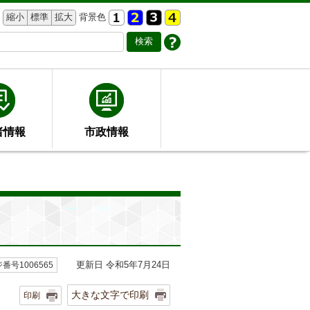
縮小
標準
拡大
背景色
者情報
市政情報
更新日 令和5年7月24日
番号1006565
大きな文字で印刷
印刷