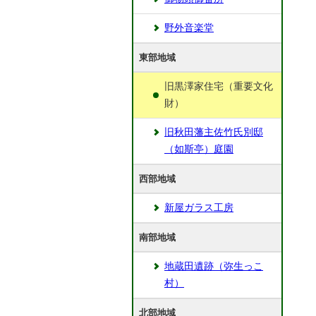
野外音楽堂
東部地域
旧黒澤家住宅（重要文化
財）
旧秋田藩主佐竹氏別邸
（如斯亭）庭園
西部地域
新屋ガラス工房
南部地域
地蔵田遺跡（弥生っこ
村）
北部地域