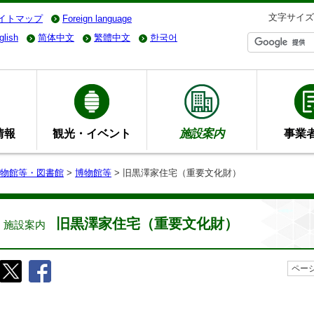
文字サイズ
イトマップ
Foreign language
glish
简体中文
繁體中文
한국어
情報
観光・イベント
施設案内
事業
物館等・図書館
>
博物館等
> 旧黒澤家住宅（重要文化財）
旧黒澤家住宅（重要文化財）
施設案内
ページ