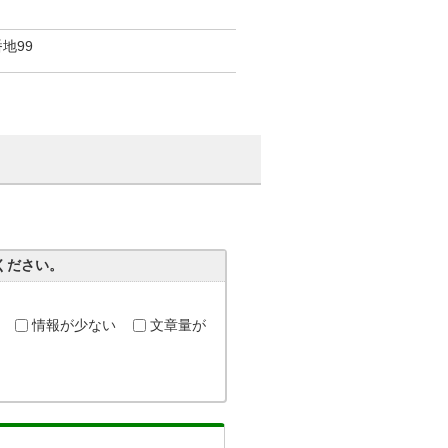
番地99
ください。
情報が少ない
文章量が